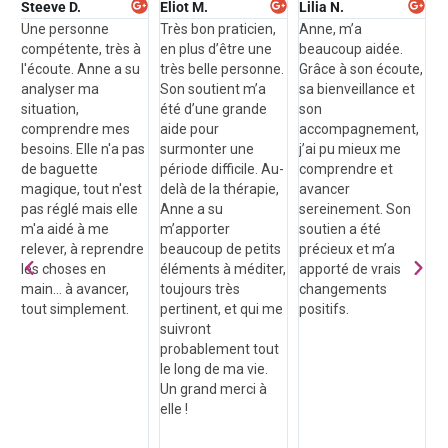
Steeve D.
Eliot M.
Lilia N.
Z
e
Une personne
Très bon praticien,
Anne, m’a
A
compétente, très à
en plus d’être une
beaucoup aidée.
u
e
l'écoute. Anne a su
très belle personne.
Grâce à son écoute,
p
analyser ma
Son soutient m’a
sa bienveillance et
l
situation,
été d’une grande
son
a
comprendre mes
aide pour
accompagnement,
c
a
besoins. Elle n'a pas
surmonter une
j’ai pu mieux me
s
.
de baguette
période difficile. Au-
comprendre et
b
nt
magique, tout n'est
delà de la thérapie,
avancer
l
pas réglé mais elle
Anne a su
sereinement. Son
m'a aidé à me
m’apporter
soutien a été
relever, à reprendre
beaucoup de petits
précieux et m’a
les choses en
éléments à méditer,
apporté de vrais
main... à avancer,
toujours très
changements
tout simplement.
pertinent, et qui me
positifs.
suivront
probablement tout
le long de ma vie.
Un grand merci à
elle !