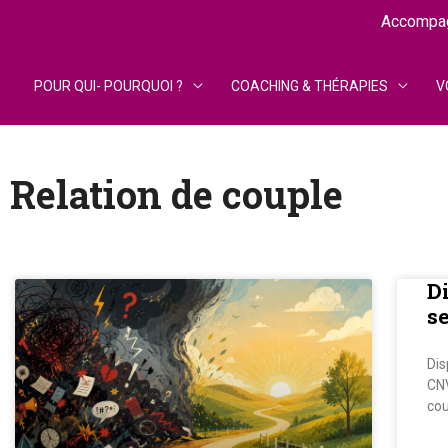
Accompagn
POUR QUI- POURQUOI ?
COACHING & THÉRAPIES
V
Relation de couple
D
s
Dis
CNV
cou