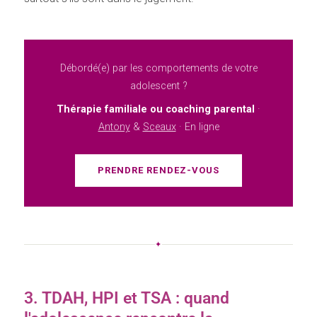
Débordé(e) par les comportements de votre
adolescent ?
Thérapie familiale ou coaching parental
·
Antony
&
Sceaux
· En ligne
PRENDRE RENDEZ-VOUS
✦
3. TDAH, HPI et TSA : quand