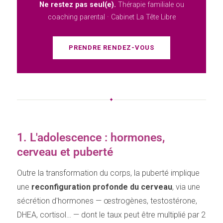
Ne restez pas seul(e).
Thérapie familiale ou
coaching parental · Cabinet La Tête Libre
PRENDRE RENDEZ-VOUS
✦
1. L'adolescence : hormones,
cerveau et puberté
Outre la transformation du corps, la puberté implique
une
reconfiguration profonde du cerveau
, via une
sécrétion d'hormones — œstrogènes, testostérone,
DHEA, cortisol… — dont le taux peut être multiplié par 2