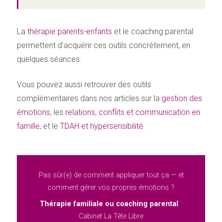
La
thérapie parents-enfants
et le coaching parental
permettent d'acquérir ces outils concrètement, en
quelques séances.
Vous pouvez aussi retrouver des outils
complémentaires dans nos articles sur la
gestion des
émotions
, les
relations, conflits et communication en
famille
, et le
TDAH et hypersensibilité
.
Pas sûr(e) de comment appliquer tout ça — et
comment gérer vos propres émotions ?
Thérapie familiale ou coaching parental
·
Cabinet La Tête Libre