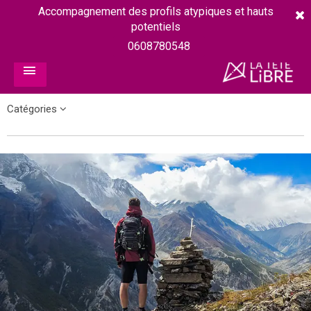
Accompagnement des profils atypiques et hauts
potentiels
0608780548
Catégories